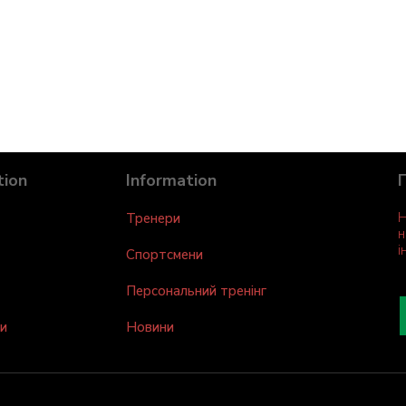
tion
Information
Н
Тренери
н
і
Спортсмени
Персональний тренінг
и
Новини