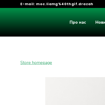
E-mail:
moc.liamg%40thgif.drazah
Про нас
Нов
Store homepage