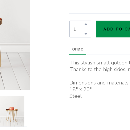
ADD TO C
ОПИС
This stylish small golden ta
Thanks to the high sides, no
Dimensions and materials:
18" x 20"
Steel