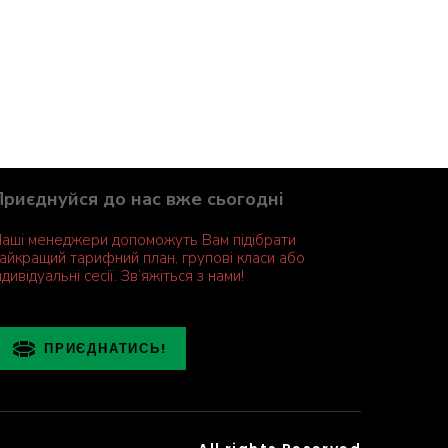
Приєднуйся до нас вже сьогодні
аші менеджери допоможуть Вам підібрати
айкращий тарифний план, групові класи або
ндивідуальні сесії. Зв’яжіться з нами!
ПРИЄДНАТИСЬ!