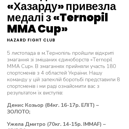
«Хазарду» привезла
медалі з «Ternopil
MMA Cup»
HAZARD FIGHT CLUB
5 листопада в м.Тернопіль пройшли відкриті
змагання зі змішаних єдиноборств «Ternopil
MMA Cup». В змаганнях прийняли участь 180
спортсменів з 4 областей України. Нашу
команду у цій запеклій боротьбі представили 8
спортсменів і ми раді ознайомити вас з
результатом їх виступів:
Денис Козьор (84кг. 16-17р. ЕЛІТ) –
ЗОЛОТО;
Ужела Дмитро (70кг. 14-15р. IMMAF) –