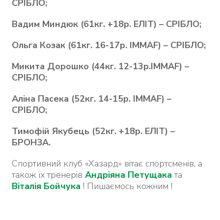
СРІБЛО;
Вадим Миндюк (61кг. +18р. ЕЛІТ) – СРІБЛО;
Ольга Козак (61кг. 16-17р. IMMAF) – СРІБЛО;
Микита Дорошко (44кг. 12-13р.IMMAF) –
СРІБЛО;
Аліна Пасека (52кг. 14-15р. IMMAF) –
СРІБЛО;
Тимофій Якубець (52кг. +18р. ЕЛІТ) –
БРОНЗА.
Спортивний клуб «Хазард» вітає спортсменів, а
також їх тренерів
Андріяна Петущака
та
Віталія Бойчука
! Пишаємось кожним !