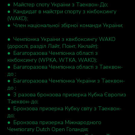
● Майстер споту України з Таеквон-До;
● Кандидат в майстри спорту з кікбоксингу
(WAKO);
● Член національної збірної команди України;
● Чемпіонка України з квкбоксингу WAKO
(дорослі, разділ Лайт, Поінт, Кіклайт);
● Багаторазова Чемпіонка області з
кікбоксингу (WPKA, WTKA, WAKO);
● Багаторазова Чемпіонка області з Таеквон-
до ;
● Багаторазова Чемпіонка України з Таеквон-
до ;
● 3 разова бронзова призерка Кубка Європиз
Таеквон-до;
● Бронзова призерка Кубку світу з Таеквон-
до;
● Бронзова призерка Міжнародного
Чемпіогату Dutch Open Голандія;