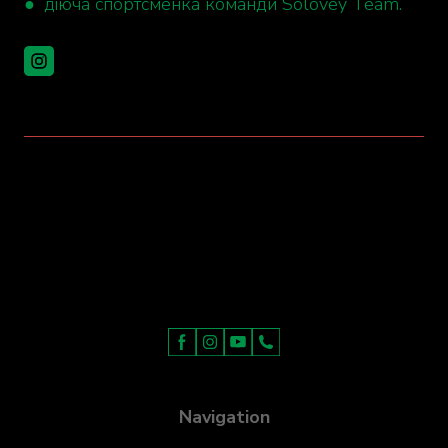
● діюча спортсменка команди Solovey Team.
Navigation